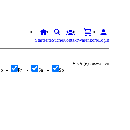
Startseite
Suche
Kontakt
Warenkorb
Login
Ort(e) auswählen
Do
Fr
Sa
So