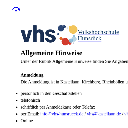
Volkshochschule
Hunsrück
Allgemeine Hinweise
Unter der Rubrik Allgemeine Hinweise finden Sie Angaben
Anmeldung
Die Anmeldung ist in Kastellaun, Kirchberg, Rheinböllen
persönlich in den Geschäftsstellen
telefonisch
schriftlich per Anmeldekarte oder Telefax
per Email:
info@vhs-hunsrueck.de
/
vhs@kastellaun.de
/
v
Online