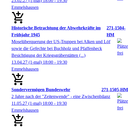
23.02.27
(1-mal)
18:00
- 19:30
Emmelshausen
Historische Betrachtung der Abwehrkräfte im
271-1504-
Frühjahr 1945
HM
Moselüberquerung der US-Truppen bei Alken und Löf
sowie die Gefechte bei Buchholz und Pfaffenheck
Besichtigung der Kriegsgräberstätten (...)
13.04.27
(1-mal)
18:00
- 19:30
Emmelshausen
Sondervermögen Bundeswehr
271-1505-HM
2 Jahre nach der "Zeitenwende" - eine Zwischenbilanz
11.05.27
(1-mal)
18:00
- 19:30
Emmelshausen