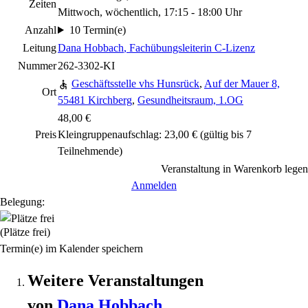
Zeiten
Mittwoch, wöchentlich, 17:15 - 18:00 Uhr
Anzahl
10 Termin(e)
Leitung
Dana Hobbach
, Fachübungsleiterin C-Lizenz
Nummer
262-3302-KI
Geschäftsstelle vhs Hunsrück
,
Auf der Mauer 8,
Ort
55481 Kirchberg
,
Gesundheitsraum, 1.OG
48,00 €
Preis
Kleingruppenaufschlag: 23,00 € (gültig bis 7
Teilnehmende)
Veranstaltung in Warenkorb legen
Anmelden
Belegung:
(Plätze frei)
Termin(e) im Kalender speichern
Weitere Veranstaltungen
von
Dana
Hobbach