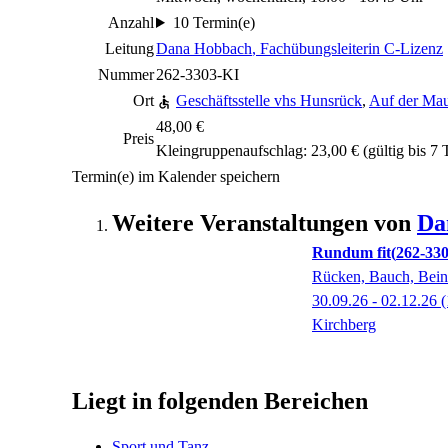
Anzahl
10 Termin(e)
Leitung
Dana Hobbach
, Fachübungsleiterin C-Lizenz
Nummer
262-3303-KI
Ort
Geschäftsstelle vhs Hunsrück
,
Auf der Mau
48,00 €
Preis
Kleingruppenaufschlag: 23,00 € (gültig bis 7
Termin(e) im Kalender speichern
Weitere Veranstaltungen von
Da
Rundum fit
262-33
Rücken, Bauch, Bei
30.09.26 - 02.12.26
(
Kirchberg
Liegt in folgenden Bereichen
Sport und Tanz