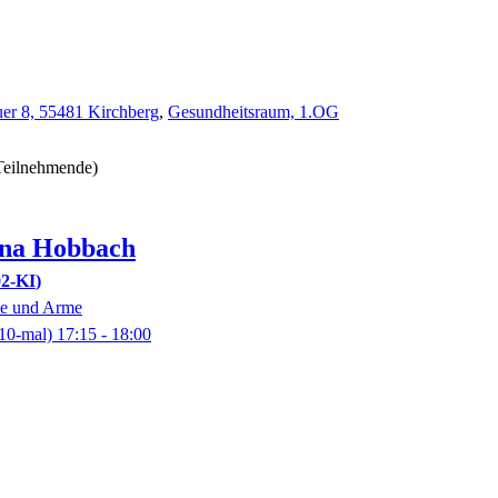
er 8, 55481 Kirchberg
,
Gesundheitsraum, 1.OG
 Teilnehmende)
na
Hobbach
02-KI
ne und Arme
10-mal)
17:15
- 18:00