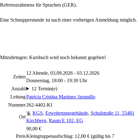
Referenzrahmens für Sprachen (GER).
Eine Schnupperstunde ist nach einer vorherigen Anmeldung möglich.
Mitzubringen: Kursbuch wird noch bekannt gegeben!
12 Abende, 03.09.2026 - 03.12.2026
Zeiten
Donnerstag, 18:00 - 19:30 Uhr
Anzahl
12 Termin(e)
Leitung
Patricia Cristina Martinez Jaramillo
Nummer
262-4402-KI
KGS
,
Erweiterungsgebäude
,
Schulstraße 11, 55481
Ort
Kirchberg
,
Raum E 102, EG
90,00 €
Preis
Kleingruppenaufschlag: 12,00 € (gültig bis 7