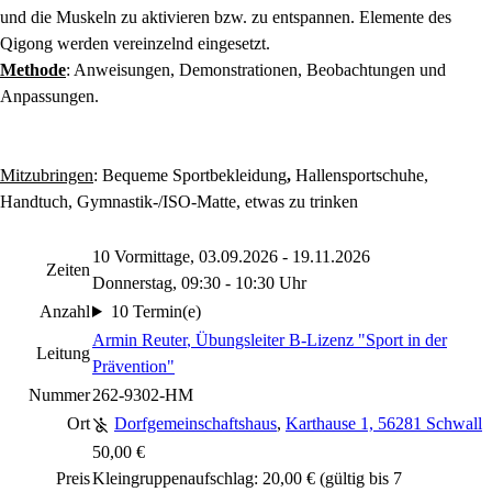
und die Muskeln zu aktivieren bzw. zu entspannen. Elemente des
Qigong werden vereinzelnd eingesetzt.
Methode
: Anweisungen, Demonstrationen, Beobachtungen und
Anpassungen.
Mitzubringen
:
Bequeme Sportbekleidung
,
Hallensportschuhe,
Handtuch, Gymnastik-/ISO-Matte, etwas zu trinken
10 Vormittage, 03.09.2026 - 19.11.2026
Zeiten
Donnerstag, 09:30 - 10:30 Uhr
Anzahl
10 Termin(e)
Armin Reuter
, Übungsleiter B-Lizenz "Sport in der
Leitung
Prävention"
Nummer
262-9302-HM
Ort
Dorfgemeinschaftshaus
,
Karthause 1, 56281 Schwall
50,00 €
Preis
Kleingruppenaufschlag: 20,00 € (gültig bis 7